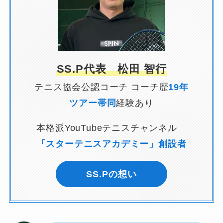
SS.P代表 松田 智行
テニス協会公認コーチ コーチ歴
19年
ツアー帯同
経験あり
本格派YouTubeテニスチャンネル
「スターテニスアカデミー」創設者
SS.Pの想い