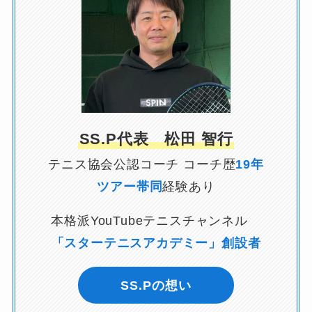
SS.P代表 松田 智行
テニス協会公認コーチ コーチ歴
19年
ツアー帯同
経験あり
本格派YouTubeテニスチャンネル
「スターテニスアカデミー」創設者
SS.Pの想い